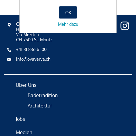
OK
Mehr dazu
OVAVERVA
Hallenbad, Spa & Sportzentrum
Via Mezdi 17
CH-7500 St. Moritz
+41 81 836 61 00
info@ovaverva.ch
Über Uns
Badetradition
Architektur
Jobs
Medien