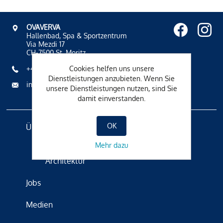
OVAVERVA
Hallenbad, Spa & Sportzentrum
Via Mezdi 17
CH-7500 St. Moritz
Cookies helfen uns unsere
+41 81 836 61 00
Dienstleistungen anzubieten. Wenn Sie
info@ovaverva.ch
unsere Dienstleistungen nutzen, sind Sie
damit einverstanden.
OK
Über Uns
Badetradition
Mehr dazu
Architektur
Jobs
Medien