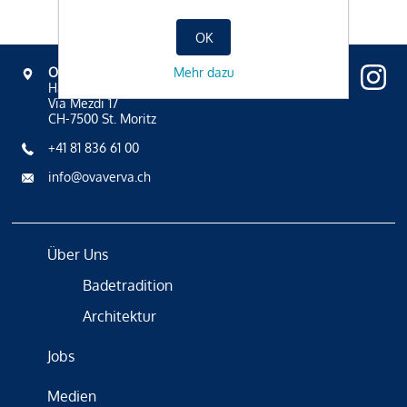
OK
Mehr dazu
OVAVERVA
Hallenbad, Spa & Sportzentrum
Via Mezdi 17
CH-7500 St. Moritz
+41 81 836 61 00
info@ovaverva.ch
Über Uns
Badetradition
Architektur
Jobs
Medien