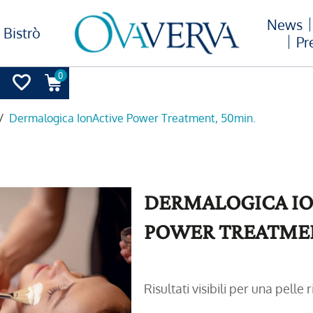
News
Bistrò
Pr
0
/
Dermalogica IonActive Power Treatment, 50min.
DERMALOGICA IO
POWER TREATMEN
Risultati visibili per una pelle