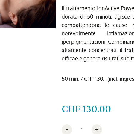
Il trattamento IonActive Power
durata di 50 minuti, agisce 
combattendone le cause i
notevolmente infiamaz
iperpigmentazioni. Combinando 
altamente concentrati, il tr
efficae e genera risultati subito 
50 min. / CHF 130.- (incl. ingr
CHF 130.00
-
+