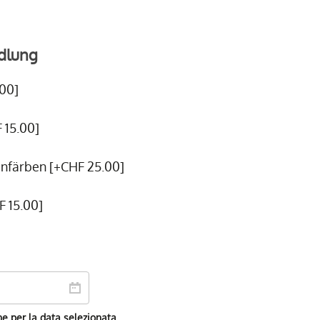
dlung
00]
 15.00]
färben [+CHF 25.00]
 15.00]
ne per la data selezionata